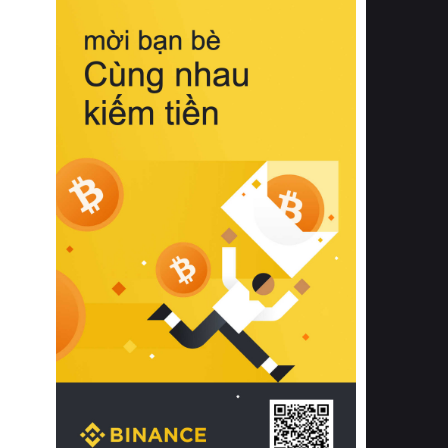
biệt từ bề mặt vải mềm mịn, khả năng
thoáng khí tuyệt vời cho đến độ đàn
hồi chuẩn xác của phần đệm nâng đỡ
cột sống.
Bên cạnh đó, việc lựa chọn các dòng
sản phẩm đạt chuẩn chất lượng quốc
tế còn giúp ngăn ngừa tình trạng kích
ứng da, hạn chế sự phát triển của vi
khuẩn và nấm mốc trong điều kiện
thời tiết nóng ẩm. Bạn có thể tìm hiểu
thêm các nghiên cứu khoa học về tác
động của giấc ngủ và môi trường
phòng ngủ đối với sức khỏe con
người tại Sleep Foundation (External
Link) để có cái nhìn toàn diện hơn.
2. Các tiêu chí vàng khi lựa chọn
chăn ga gối đệm cao cấp cho phòng
ngủ
Để sở hữu một bộ chăn ga gối đệm
cao cấp hoàn hảo cả về thẩm mỹ lẫn
công năng, người tiêu dùng cần cân
nhắc kỹ lưỡng các tiêu chí quan trọng