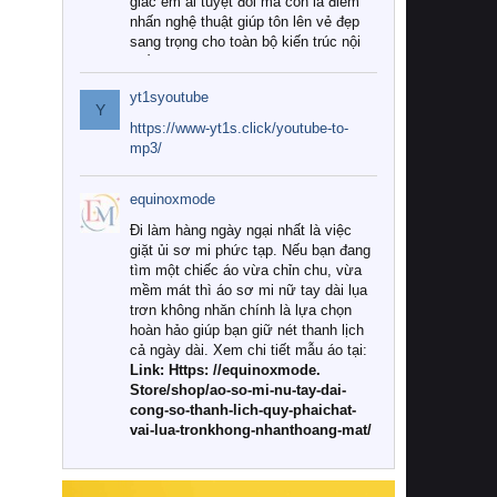
giác êm ái tuyệt đối mà còn là điểm
nhấn nghệ thuật giúp tôn lên vẻ đẹp
sang trọng cho toàn bộ kiến trúc nội
thất.
yt1syoutube
Tuy nhiên, giữa thị trường đa dạng
Y
với vô vàn thương hiệu và mẫu mã
https://www-yt1s.click/youtube-to-
như hiện nay, làm thế nào để chọn
mp3/
được những bộ chăn ga gối đệm cao
cấp thực sự chất lượng, phù hợp với
equinoxmode
khí hậu và nhu cầu sử dụng của gia
đình? Hãy cùng chúng tôi đi tìm lời
Đi làm hàng ngày ngại nhất là việc
giải đáp chi tiết qua bài viết dưới đây.
giặt ủi sơ mi phức tạp. Nếu bạn đang
tìm một chiếc áo vừa chỉn chu, vừa
1. Tại sao các gia đình hiện đại lại ưa
mềm mát thì áo sơ mi nữ tay dài lụa
chuộng chăn ga gối đệm cao cấp?
trơn không nhăn chính là lựa chọn
hoàn hảo giúp bạn giữ nét thanh lịch
Khác với các dòng sản phẩm thông
cả ngày dài. Xem chi tiết mẫu áo tại:
thường, những bộ chăn ga gối đệm
Link: Https: //equinoxmode.
cao cấp trải qua quy trình sản xuất
Store/shop/ao-so-mi-nu-tay-dai-
nghiêm ngặt từ khâu chọn lọc nguyên
cong-so-thanh-lich-quy-phaichat-
liệu tự nhiên đến công nghệ dệt
vai-lua-tronkhong-nhanthoang-mat/
nhuộm hiện đại không chứa hóa chất
độc hại. Khi sử dụng dòng sản phẩm
này, bạn sẽ cảm nhận rõ rệt sự khác