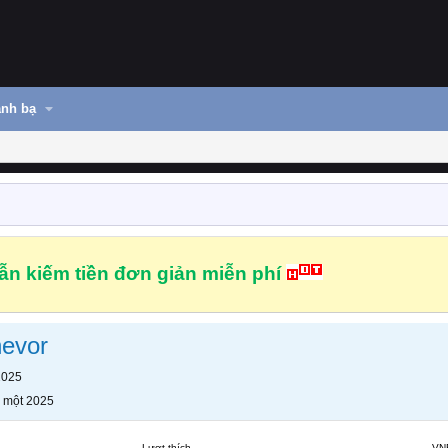
nh bạ
n kiếm tiền đơn giản miễn phí
evor
2025
 một 2025
Lượt thích
VN