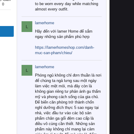
to be worn every day while matching
0
almost every outfit.
lamerhome
L
Hãy đến với lamer Home để sắm
ngay những sản phẩm phù hợp
https://lamerhomeshop.com/danh-
muc-san-pham/chieu/
lamerhome
L
Phòng ngủ không chỉ đơn thuần là nơi
để chúng ta ngả lưng sau một ngày
làm việc mệt mỏi, mà đây còn là
không gian riêng tư phản ánh gu thẩm
mỹ và phong cách sống của gia chủ.
Để biến căn phòng trở thành chốn
nghỉ dưỡng đích thực 5 sao ngay tại
nhà, việc đầu tư vào các bộ sản
phẩm chăn ga gối đệm cao cấp là
điều vô cùng cần thiết. Những sản
phẩm này không chỉ mang lại cảm