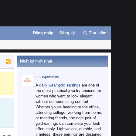
Đăng nhập
Đăng ký
Tìm kiếm
Nhật ký mới nhất
siriusjewelers
Binance
MEXC
A
daily wear gold earrings
are one of
the most practical jewelry choices for
women who want to look elegant
without compromising comfort.
Whether you're heading to the office,
attending college, working from home,
or meeting friends, the right pair of
gold earrings can complete your look
effortlessly. Lightweight, durable, and
timeless, these earrings are designed
B Token