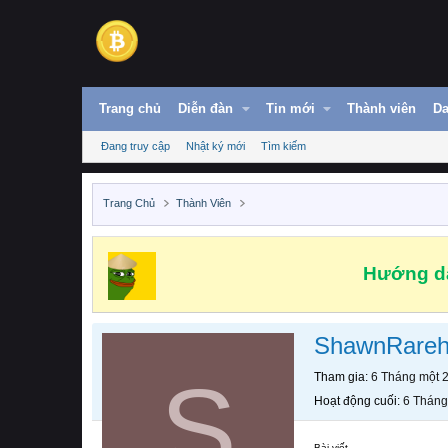
Trang chủ
Diễn đàn
Tin mới
Thành viên
Da
Đang truy cập
Nhật ký mới
Tìm kiếm
Trang Chủ
Thành Viên
Hướng dẫ
ShawnRareh
S
Tham gia
6 Tháng một 
Hoạt động cuối
6 Tháng
Bài viết