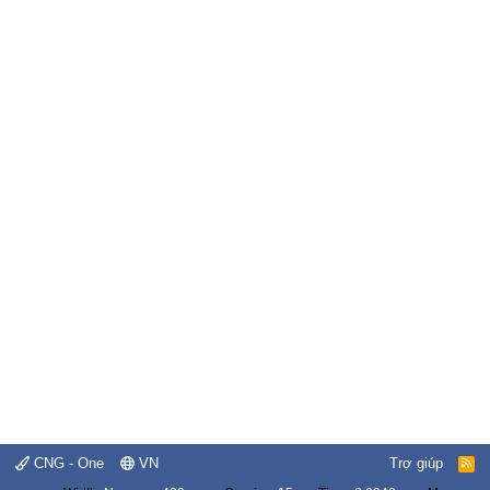
CNG - One
VN
Trợ giúp
R
S