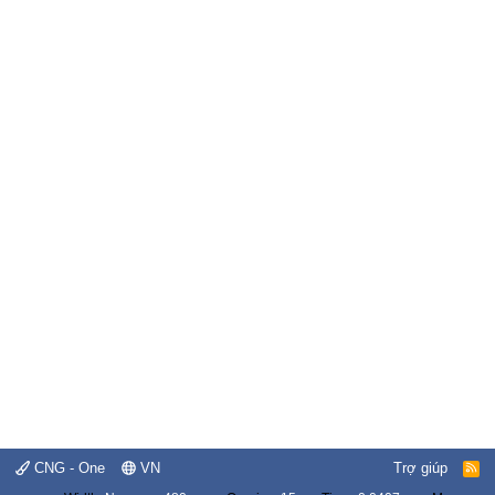
CNG - One
VN
Trợ giúp
R
S