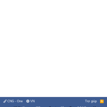
CNG - One
VN
Trợ giúp
R
S