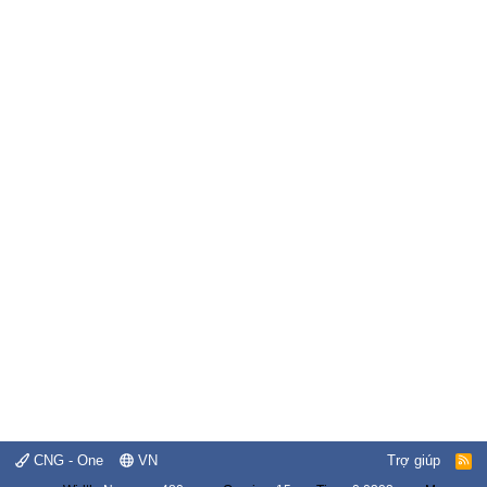
CNG - One
VN
Trợ giúp
R
S