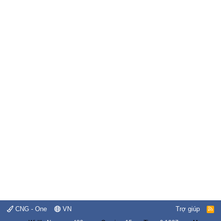
CNG - One
VN
Trợ giúp
R
S