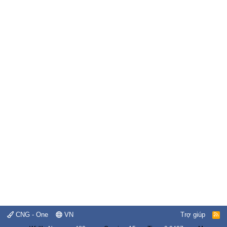
CNG - One
VN
Trợ giúp
R
S