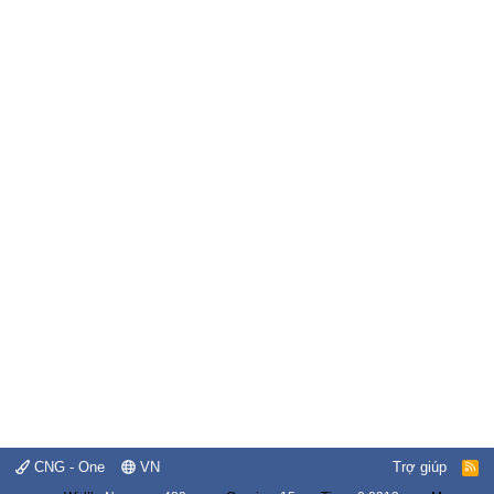
CNG - One
VN
Trợ giúp
R
S