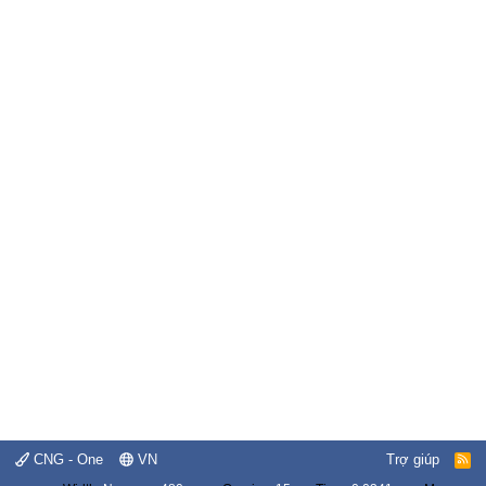
CNG - One
VN
Trợ giúp
R
S