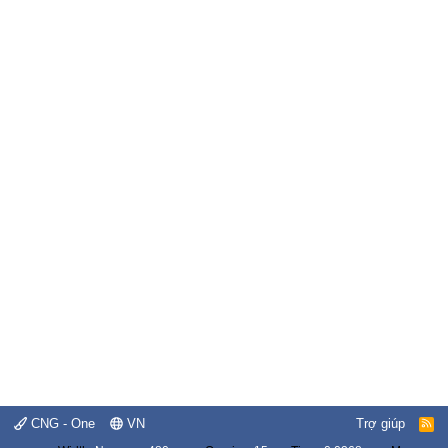
CNG - One
VN
Trợ giúp
R
S