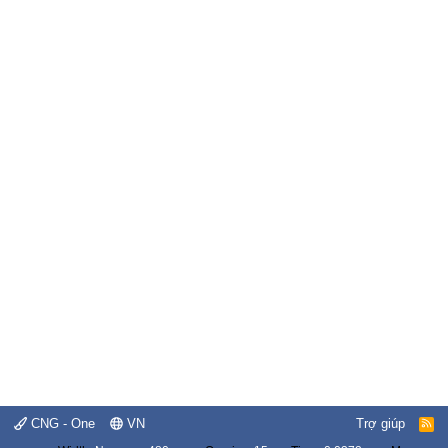
CNG - One
VN
Trợ giúp
R
S