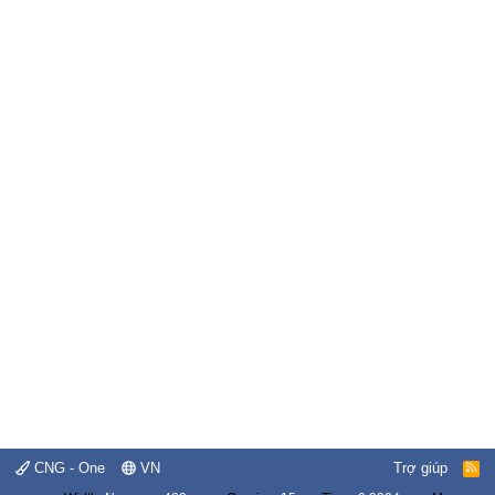
CNG - One
VN
Trợ giúp
R
S