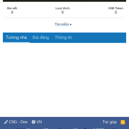
Bài viết
Lượt thích
VNB Token
0
0
0
Tìm kiếm
Tường nhà
Bài đăng
Thông tin
CNG - One
VN
Trợ giúp
R
S