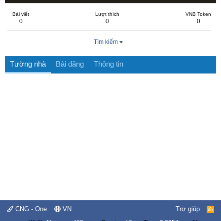
Bài viết
Lượt thích
VNB Token
0
0
0
Tìm kiếm
Tường nhà
Bài đăng
Thông tin
CNG - One
VN
Trợ giúp
R
S