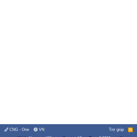
CNG - One
VN
Trợ giúp
R
S