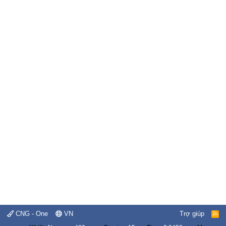
CNG - One
VN
Trợ giúp
R
S