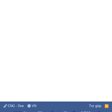
CNG - One
VN
Trợ giúp
R
S