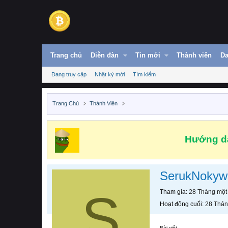
Trang chủ
Diễn đàn
Tin mới
Thành viên
Da
Đang truy cập
Nhật ký mới
Tìm kiếm
Trang Chủ
Thành Viên
Hướng dẫ
SerukNokyw
S
Tham gia
28 Tháng một
Hoạt động cuối
28 Thán
Bài viết