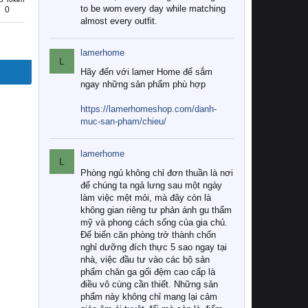
to be worn every day while matching
0
almost every outfit.
lamerhome
L
Hãy đến với lamer Home để sắm
ngay những sản phẩm phù hợp
https://lamerhomeshop.com/danh-
muc-san-pham/chieu/
lamerhome
L
Phòng ngủ không chỉ đơn thuần là nơi
để chúng ta ngả lưng sau một ngày
làm việc mệt mỏi, mà đây còn là
không gian riêng tư phản ánh gu thẩm
mỹ và phong cách sống của gia chủ.
Để biến căn phòng trở thành chốn
nghỉ dưỡng đích thực 5 sao ngay tại
nhà, việc đầu tư vào các bộ sản
phẩm chăn ga gối đệm cao cấp là
điều vô cùng cần thiết. Những sản
phẩm này không chỉ mang lại cảm