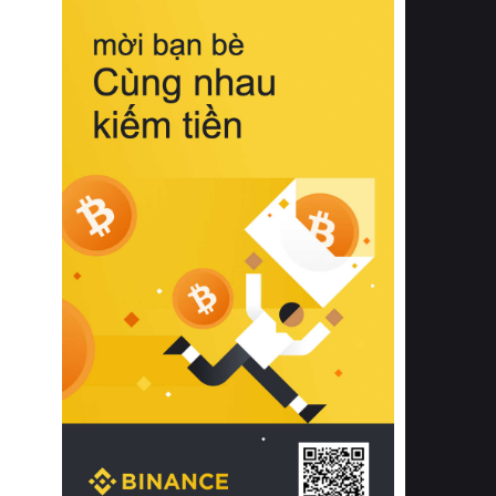
biệt từ bề mặt vải mềm mịn, khả năng
thoáng khí tuyệt vời cho đến độ đàn
hồi chuẩn xác của phần đệm nâng đỡ
cột sống.
Bên cạnh đó, việc lựa chọn các dòng
sản phẩm đạt chuẩn chất lượng quốc
tế còn giúp ngăn ngừa tình trạng kích
ứng da, hạn chế sự phát triển của vi
khuẩn và nấm mốc trong điều kiện
thời tiết nóng ẩm. Bạn có thể tìm hiểu
thêm các nghiên cứu khoa học về tác
động của giấc ngủ và môi trường
phòng ngủ đối với sức khỏe con
người tại Sleep Foundation (External
Link) để có cái nhìn toàn diện hơn.
2. Các tiêu chí vàng khi lựa chọn
chăn ga gối đệm cao cấp cho phòng
ngủ
Để sở hữu một bộ chăn ga gối đệm
cao cấp hoàn hảo cả về thẩm mỹ lẫn
công năng, người tiêu dùng cần cân
nhắc kỹ lưỡng các tiêu chí quan trọng