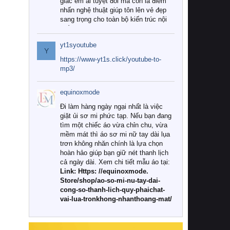
giác êm ái tuyệt đối mà còn là điểm
nhấn nghệ thuật giúp tôn lên vẻ đẹp
sang trọng cho toàn bộ kiến trúc nội
thất.
yt1syoutube
Tuy nhiên, giữa thị trường đa dạng
Y
với vô vàn thương hiệu và mẫu mã
https://www-yt1s.click/youtube-to-
như hiện nay, làm thế nào để chọn
mp3/
được những bộ chăn ga gối đệm cao
cấp thực sự chất lượng, phù hợp với
equinoxmode
khí hậu và nhu cầu sử dụng của gia
đình? Hãy cùng chúng tôi đi tìm lời
Đi làm hàng ngày ngại nhất là việc
giải đáp chi tiết qua bài viết dưới đây.
giặt ủi sơ mi phức tạp. Nếu bạn đang
tìm một chiếc áo vừa chỉn chu, vừa
1. Tại sao các gia đình hiện đại lại ưa
mềm mát thì áo sơ mi nữ tay dài lụa
chuộng chăn ga gối đệm cao cấp?
trơn không nhăn chính là lựa chọn
hoàn hảo giúp bạn giữ nét thanh lịch
Khác với các dòng sản phẩm thông
cả ngày dài. Xem chi tiết mẫu áo tại:
thường, những bộ chăn ga gối đệm
Link: Https: //equinoxmode.
cao cấp trải qua quy trình sản xuất
Store/shop/ao-so-mi-nu-tay-dai-
nghiêm ngặt từ khâu chọn lọc nguyên
cong-so-thanh-lich-quy-phaichat-
liệu tự nhiên đến công nghệ dệt
vai-lua-tronkhong-nhanthoang-mat/
nhuộm hiện đại không chứa hóa chất
độc hại. Khi sử dụng dòng sản phẩm
này, bạn sẽ cảm nhận rõ rệt sự khác