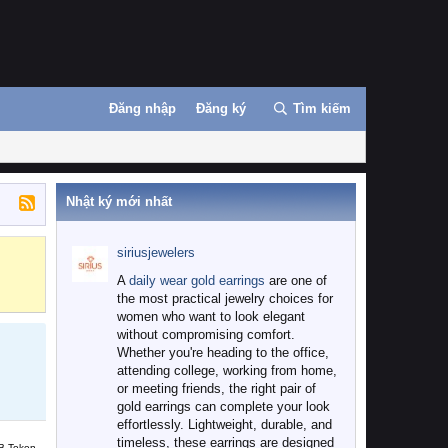
Đăng nhập
Đăng ký
Tìm kiếm
Nhật ký mới nhất
siriusjewelers
Binance
MEXC
A
daily wear gold earrings
are one of
the most practical jewelry choices for
women who want to look elegant
without compromising comfort.
Whether you're heading to the office,
attending college, working from home,
or meeting friends, the right pair of
gold earrings can complete your look
effortlessly. Lightweight, durable, and
timeless, these earrings are designed
B Token