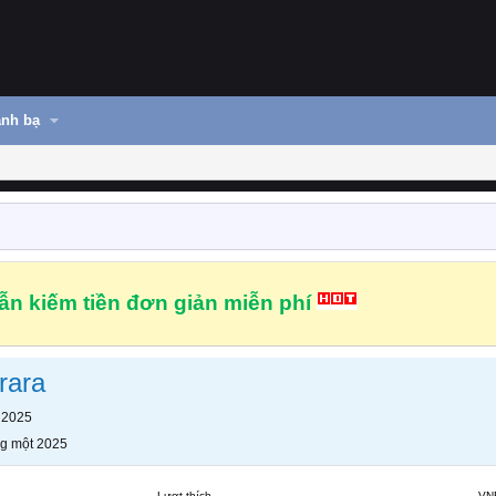
nh bạ
n kiếm tiền đơn giản miễn phí
rara
 2025
g một 2025
Lượt thích
VN