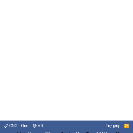
CNG - One
VN
Trợ giúp
R
S