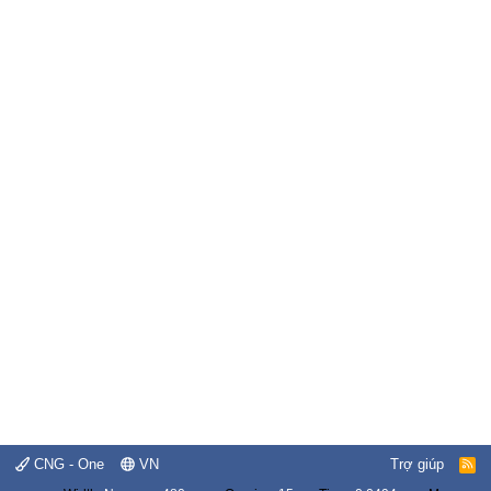
CNG - One
VN
Trợ giúp
R
S