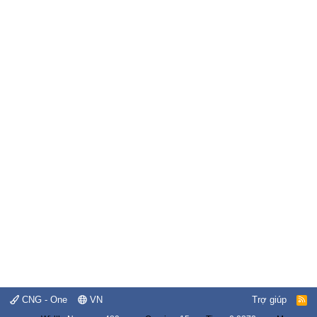
CNG - One
VN
Trợ giúp
R
S