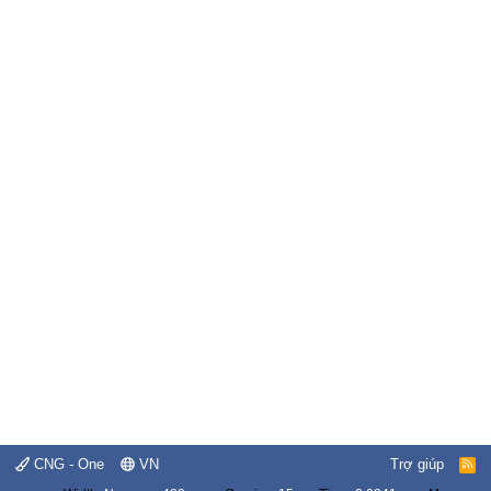
CNG - One
VN
Trợ giúp
R
S