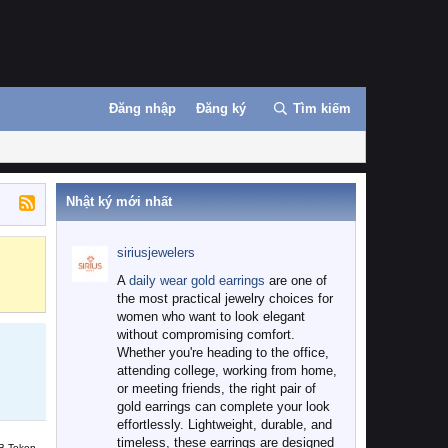
Đăng nhập
Đăng ký
Tìm kiếm
Nhật ký mới nhất
siriusjewelers
Binance
MEXC
A
daily wear gold earrings
are one of
the most practical jewelry choices for
women who want to look elegant
without compromising comfort.
Whether you're heading to the office,
attending college, working from home,
or meeting friends, the right pair of
gold earrings can complete your look
effortlessly. Lightweight, durable, and
timeless, these earrings are designed
B Token