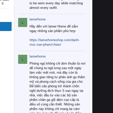
to be worn every day while matching
0
almost every outfit.
lamerhome
L
Hãy đến với lamer Home để sắm
ngay những sản phẩm phù hợp
https://lamerhomeshop.com/danh-
muc-san-pham/chieu/
lamerhome
L
Phòng ngủ không chỉ đơn thuần là nơi
để chúng ta ngả lưng sau một ngày
làm việc mệt mỏi, mà đây còn là
không gian riêng tư phản ánh gu thẩm
mỹ và phong cách sống của gia chủ.
Để biến căn phòng trở thành chốn
nghỉ dưỡng đích thực 5 sao ngay tại
nhà, việc đầu tư vào các bộ sản
phẩm chăn ga gối đệm cao cấp là
điều vô cùng cần thiết. Những sản
phẩm này không chỉ mang lại cảm