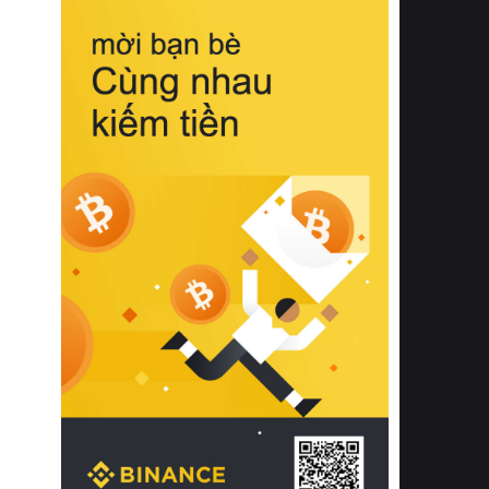
biệt từ bề mặt vải mềm mịn, khả năng
thoáng khí tuyệt vời cho đến độ đàn
hồi chuẩn xác của phần đệm nâng đỡ
cột sống.
Bên cạnh đó, việc lựa chọn các dòng
sản phẩm đạt chuẩn chất lượng quốc
tế còn giúp ngăn ngừa tình trạng kích
ứng da, hạn chế sự phát triển của vi
khuẩn và nấm mốc trong điều kiện
thời tiết nóng ẩm. Bạn có thể tìm hiểu
thêm các nghiên cứu khoa học về tác
động của giấc ngủ và môi trường
phòng ngủ đối với sức khỏe con
người tại Sleep Foundation (External
Link) để có cái nhìn toàn diện hơn.
2. Các tiêu chí vàng khi lựa chọn
chăn ga gối đệm cao cấp cho phòng
ngủ
Để sở hữu một bộ chăn ga gối đệm
cao cấp hoàn hảo cả về thẩm mỹ lẫn
công năng, người tiêu dùng cần cân
nhắc kỹ lưỡng các tiêu chí quan trọng