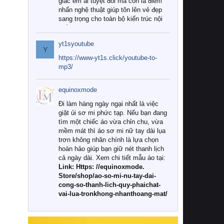
giác êm ái tuyệt đối mà còn là điểm
nhấn nghệ thuật giúp tôn lên vẻ đẹp
sang trọng cho toàn bộ kiến trúc nội
thất.
yt1syoutube
Tuy nhiên, giữa thị trường đa dạng
Y
với vô vàn thương hiệu và mẫu mã
https://www-yt1s.click/youtube-to-
như hiện nay, làm thế nào để chọn
mp3/
được những bộ chăn ga gối đệm cao
cấp thực sự chất lượng, phù hợp với
equinoxmode
khí hậu và nhu cầu sử dụng của gia
đình? Hãy cùng chúng tôi đi tìm lời
Đi làm hàng ngày ngại nhất là việc
giải đáp chi tiết qua bài viết dưới đây.
giặt ủi sơ mi phức tạp. Nếu bạn đang
tìm một chiếc áo vừa chỉn chu, vừa
1. Tại sao các gia đình hiện đại lại ưa
mềm mát thì áo sơ mi nữ tay dài lụa
chuộng chăn ga gối đệm cao cấp?
trơn không nhăn chính là lựa chọn
hoàn hảo giúp bạn giữ nét thanh lịch
Khác với các dòng sản phẩm thông
cả ngày dài. Xem chi tiết mẫu áo tại:
thường, những bộ chăn ga gối đệm
Link: Https: //equinoxmode.
cao cấp trải qua quy trình sản xuất
Store/shop/ao-so-mi-nu-tay-dai-
nghiêm ngặt từ khâu chọn lọc nguyên
cong-so-thanh-lich-quy-phaichat-
liệu tự nhiên đến công nghệ dệt
vai-lua-tronkhong-nhanthoang-mat/
nhuộm hiện đại không chứa hóa chất
độc hại. Khi sử dụng dòng sản phẩm
này, bạn sẽ cảm nhận rõ rệt sự khác