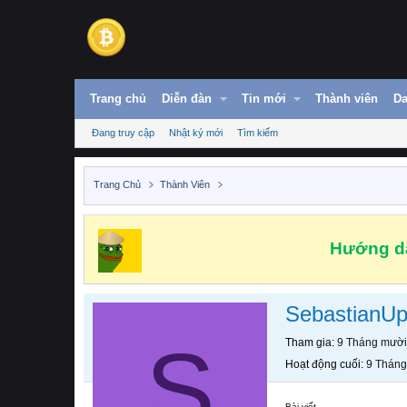
Trang chủ
Diễn đàn
Tin mới
Thành viên
Da
Đang truy cập
Nhật ký mới
Tìm kiếm
Trang Chủ
Thành Viên
Hướng dẫ
SebastianUp
S
Tham gia
9 Tháng mười
Hoạt động cuối
9 Tháng
Bài viết