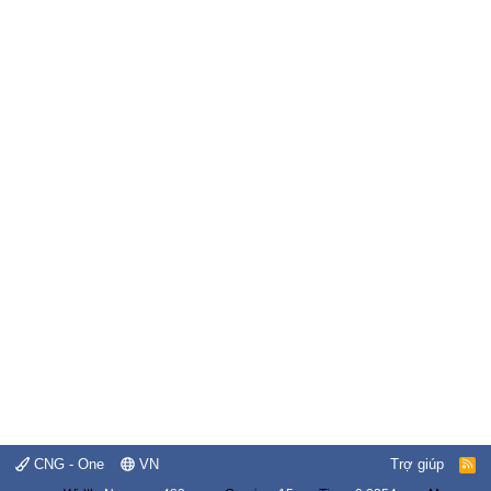
CNG - One
VN
Trợ giúp
R
S