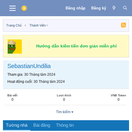
Đăng nhập
Đăng ký
Trang Chủ
Thành Viên
Hướng dẫn kiếm tiền đơn giản miễn phí
SebastianUndilia
Tham gia
30 Tháng tám 2024
Hoạt động cuối
30 Tháng tám 2024
Bài viết
Lượt thích
VNB Token
0
0
0
Tìm kiếm
Tường nhà
Bài đăng
Thông tin