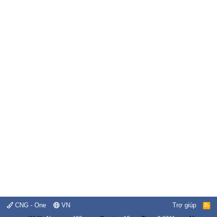
CNG - One
VN
Trợ giúp
R
S