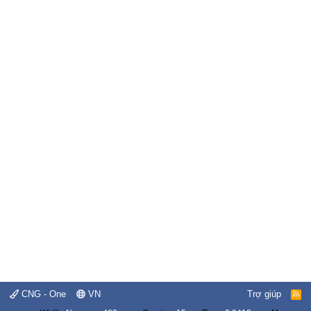
CNG - One
VN
Trợ giúp
R
S