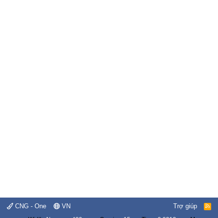
CNG - One
VN
Trợ giúp
R
S