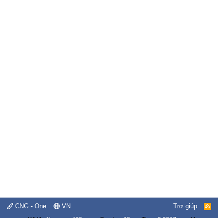
CNG - One
VN
Trợ giúp
R
S