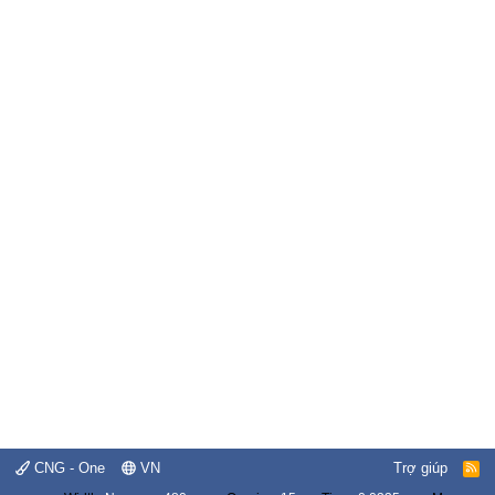
CNG - One
VN
Trợ giúp
R
S