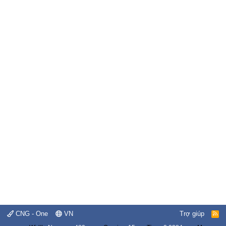
CNG - One
VN
Trợ giúp
R
S