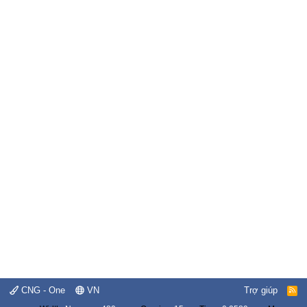
CNG - One
VN
Trợ giúp
R
S