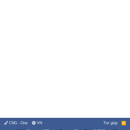
CNG - One
VN
Trợ giúp
R
S