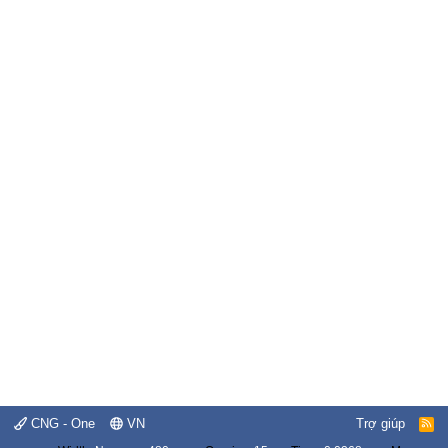
CNG - One
VN
Trợ giúp
R
S