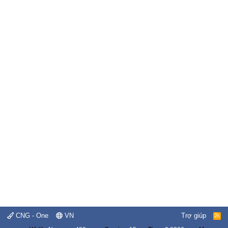
CNG - One
VN
Trợ giúp
R
S