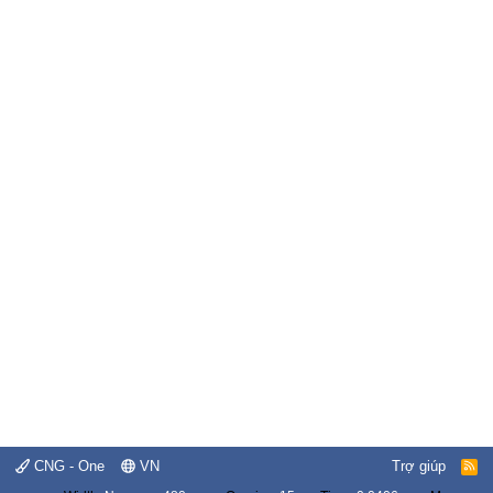
CNG - One
VN
Trợ giúp
R
S