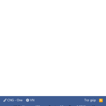
CNG - One
VN
Trợ giúp
R
S