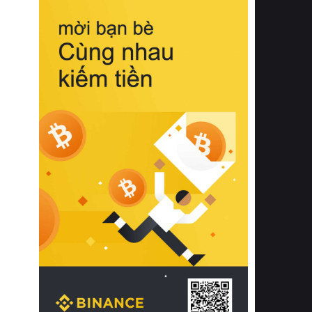
biệt từ bề mặt vải mềm mịn, khả năng
thoáng khí tuyệt vời cho đến độ đàn
hồi chuẩn xác của phần đệm nâng đỡ
cột sống.
Bên cạnh đó, việc lựa chọn các dòng
sản phẩm đạt chuẩn chất lượng quốc
tế còn giúp ngăn ngừa tình trạng kích
ứng da, hạn chế sự phát triển của vi
khuẩn và nấm mốc trong điều kiện
thời tiết nóng ẩm. Bạn có thể tìm hiểu
thêm các nghiên cứu khoa học về tác
động của giấc ngủ và môi trường
phòng ngủ đối với sức khỏe con
người tại Sleep Foundation (External
Link) để có cái nhìn toàn diện hơn.
2. Các tiêu chí vàng khi lựa chọn
chăn ga gối đệm cao cấp cho phòng
ngủ
Để sở hữu một bộ chăn ga gối đệm
cao cấp hoàn hảo cả về thẩm mỹ lẫn
công năng, người tiêu dùng cần cân
nhắc kỹ lưỡng các tiêu chí quan trọng