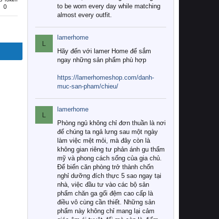
to be worn every day while matching
0
almost every outfit.
lamerhome
L
Hãy đến với lamer Home để sắm
ngay những sản phẩm phù hợp
https://lamerhomeshop.com/danh-
muc-san-pham/chieu/
lamerhome
L
Phòng ngủ không chỉ đơn thuần là nơi
để chúng ta ngả lưng sau một ngày
làm việc mệt mỏi, mà đây còn là
không gian riêng tư phản ánh gu thẩm
mỹ và phong cách sống của gia chủ.
Để biến căn phòng trở thành chốn
nghỉ dưỡng đích thực 5 sao ngay tại
nhà, việc đầu tư vào các bộ sản
phẩm chăn ga gối đệm cao cấp là
điều vô cùng cần thiết. Những sản
phẩm này không chỉ mang lại cảm