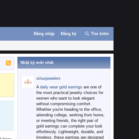
Đăng nhập
Đăng ký
Tìm kiếm
Nhật ký mới nhất
siriusjewelers
Binance
MEXC
A
daily wear gold earrings
are one of
the most practical jewelry choices for
women who want to look elegant
without compromising comfort.
Whether you're heading to the office,
attending college, working from home,
or meeting friends, the right pair of
gold earrings can complete your look
effortlessly. Lightweight, durable, and
timeless, these earrings are designed
B Token