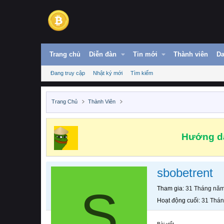
Trang chủ
Diễn đàn
Tin mới
Thành viên
Da
Đang truy cập
Nhật ký mới
Tìm kiếm
Trang Chủ
Thành Viên
Hướng dẫ
sbobetrent
S
Tham gia
31 Tháng nă
Hoạt động cuối
31 Thá
Bài viết