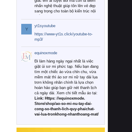
giác êm ái tuyệt đối mà còn là điểm
nhấn nghệ thuật giúp tôn lên vẻ đẹp
sang trọng cho toàn bộ kiến trúc nội
thất.
yt1syoutube
Tuy nhiên, giữa thị trường đa dạng
Y
với vô vàn thương hiệu và mẫu mã
https://www-yt1s.click/youtube-to-
như hiện nay, làm thế nào để chọn
mp3/
được những bộ chăn ga gối đệm cao
cấp thực sự chất lượng, phù hợp với
equinoxmode
khí hậu và nhu cầu sử dụng của gia
đình? Hãy cùng chúng tôi đi tìm lời
Đi làm hàng ngày ngại nhất là việc
giải đáp chi tiết qua bài viết dưới đây.
giặt ủi sơ mi phức tạp. Nếu bạn đang
tìm một chiếc áo vừa chỉn chu, vừa
1. Tại sao các gia đình hiện đại lại ưa
mềm mát thì áo sơ mi nữ tay dài lụa
chuộng chăn ga gối đệm cao cấp?
trơn không nhăn chính là lựa chọn
hoàn hảo giúp bạn giữ nét thanh lịch
Khác với các dòng sản phẩm thông
cả ngày dài. Xem chi tiết mẫu áo tại:
thường, những bộ chăn ga gối đệm
Link: Https: //equinoxmode.
cao cấp trải qua quy trình sản xuất
Store/shop/ao-so-mi-nu-tay-dai-
nghiêm ngặt từ khâu chọn lọc nguyên
cong-so-thanh-lich-quy-phaichat-
liệu tự nhiên đến công nghệ dệt
vai-lua-tronkhong-nhanthoang-mat/
nhuộm hiện đại không chứa hóa chất
độc hại. Khi sử dụng dòng sản phẩm
này, bạn sẽ cảm nhận rõ rệt sự khác