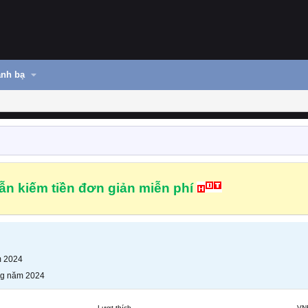
nh bạ
n kiếm tiền đơn giản miễn phí
m 2024
ng năm 2024
Lượt thích
VN