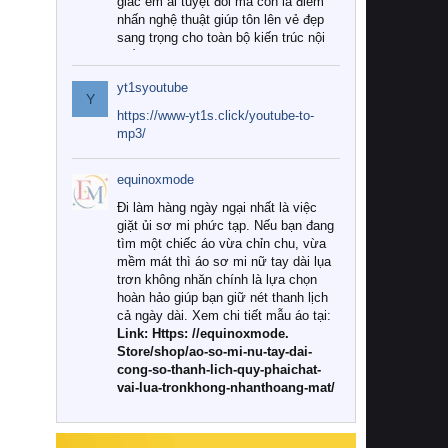
giác êm ái tuyệt đối mà còn là điểm
nhấn nghệ thuật giúp tôn lên vẻ đẹp
sang trọng cho toàn bộ kiến trúc nội
thất.
yt1syoutube
Tuy nhiên, giữa thị trường đa dạng
Y
với vô vàn thương hiệu và mẫu mã
https://www-yt1s.click/youtube-to-
như hiện nay, làm thế nào để chọn
mp3/
được những bộ chăn ga gối đệm cao
cấp thực sự chất lượng, phù hợp với
equinoxmode
khí hậu và nhu cầu sử dụng của gia
đình? Hãy cùng chúng tôi đi tìm lời
Đi làm hàng ngày ngại nhất là việc
giải đáp chi tiết qua bài viết dưới đây.
giặt ủi sơ mi phức tạp. Nếu bạn đang
tìm một chiếc áo vừa chỉn chu, vừa
1. Tại sao các gia đình hiện đại lại ưa
mềm mát thì áo sơ mi nữ tay dài lụa
chuộng chăn ga gối đệm cao cấp?
trơn không nhăn chính là lựa chọn
hoàn hảo giúp bạn giữ nét thanh lịch
Khác với các dòng sản phẩm thông
cả ngày dài. Xem chi tiết mẫu áo tại:
thường, những bộ chăn ga gối đệm
Link: Https: //equinoxmode.
cao cấp trải qua quy trình sản xuất
Store/shop/ao-so-mi-nu-tay-dai-
nghiêm ngặt từ khâu chọn lọc nguyên
cong-so-thanh-lich-quy-phaichat-
liệu tự nhiên đến công nghệ dệt
vai-lua-tronkhong-nhanthoang-mat/
nhuộm hiện đại không chứa hóa chất
độc hại. Khi sử dụng dòng sản phẩm
này, bạn sẽ cảm nhận rõ rệt sự khác