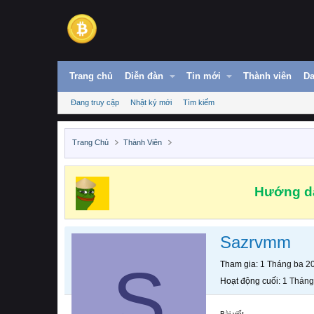
Trang chủ
Diễn đàn
Tin mới
Thành viên
Da
Đang truy cập
Nhật ký mới
Tìm kiếm
Trang Chủ
Thành Viên
Hướng dẫ
Sazrvmm
S
Tham gia
1 Tháng ba 2
Hoạt động cuối
1 Tháng
Bài viết