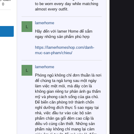
to be worn every day while matching
0
almost every outfit.
lamerhome
L
Hãy đến với lamer Home để sắm
ngay những sản phẩm phù hợp
https://lamerhomeshop.com/danh-
muc-san-pham/chieu/
lamerhome
L
Phòng ngủ không chỉ đơn thuần là nơi
để chúng ta ngả lưng sau một ngày
làm việc mệt mỏi, mà đây còn là
không gian riêng tư phản ánh gu thẩm
mỹ và phong cách sống của gia chủ.
Để biến căn phòng trở thành chốn
nghỉ dưỡng đích thực 5 sao ngay tại
nhà, việc đầu tư vào các bộ sản
phẩm chăn ga gối đệm cao cấp là
điều vô cùng cần thiết. Những sản
phẩm này không chỉ mang lại cảm