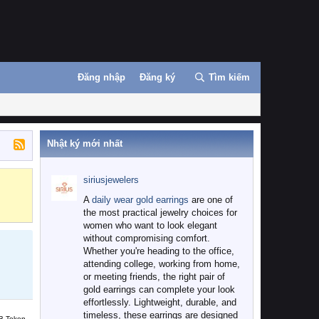
Đăng nhập
Đăng ký
Tìm kiếm
Nhật ký mới nhất
siriusjewelers
Binance
MEXC
A
daily wear gold earrings
are one of
the most practical jewelry choices for
women who want to look elegant
without compromising comfort.
Whether you're heading to the office,
attending college, working from home,
or meeting friends, the right pair of
gold earrings can complete your look
effortlessly. Lightweight, durable, and
timeless, these earrings are designed
B Token