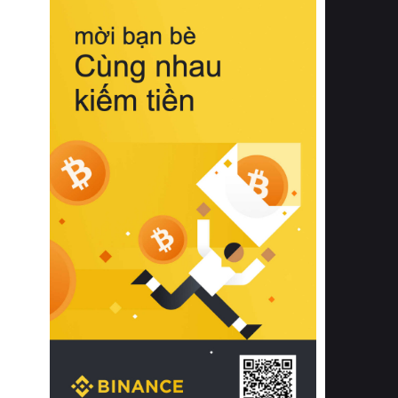
biệt từ bề mặt vải mềm mịn, khả năng
thoáng khí tuyệt vời cho đến độ đàn
hồi chuẩn xác của phần đệm nâng đỡ
cột sống.
Bên cạnh đó, việc lựa chọn các dòng
sản phẩm đạt chuẩn chất lượng quốc
tế còn giúp ngăn ngừa tình trạng kích
ứng da, hạn chế sự phát triển của vi
khuẩn và nấm mốc trong điều kiện
thời tiết nóng ẩm. Bạn có thể tìm hiểu
thêm các nghiên cứu khoa học về tác
động của giấc ngủ và môi trường
phòng ngủ đối với sức khỏe con
người tại Sleep Foundation (External
Link) để có cái nhìn toàn diện hơn.
2. Các tiêu chí vàng khi lựa chọn
chăn ga gối đệm cao cấp cho phòng
ngủ
Để sở hữu một bộ chăn ga gối đệm
cao cấp hoàn hảo cả về thẩm mỹ lẫn
công năng, người tiêu dùng cần cân
nhắc kỹ lưỡng các tiêu chí quan trọng