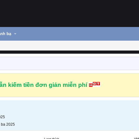
nh bạ
n kiếm tiền đơn giản miễn phí
025
 ba 2025
Lượt thích
VN