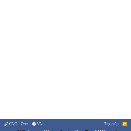
CNG - One
VN
Trợ giúp
R
S