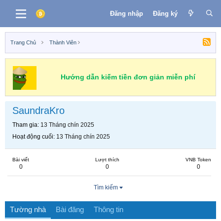
Đăng nhập
Đăng ký
Trang Chủ
Thành Viên
Hướng dẫn kiếm tiền đơn giản miễn phí
SaundraKro
Tham gia
13 Tháng chín 2025
Hoạt động cuối
13 Tháng chín 2025
Bài viết
Lượt thích
VNB Token
0
0
0
Tìm kiếm
Tường nhà
Bài đăng
Thông tin