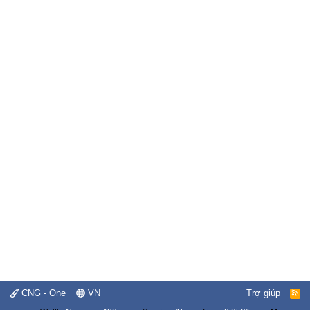
CNG - One
VN
Trợ giúp
R
S