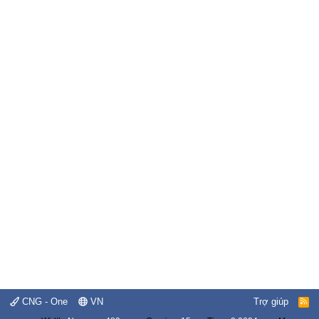
CNG - One
VN
Trợ giúp
R
S