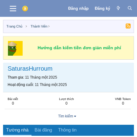
Đăng nhập
Đăng ký
Trang Chủ
Thành Viên
Hướng dẫn kiếm tiền đơn giản miễn phí
SaturasHurroum
Tham gia
11 Tháng một 2025
Hoạt động cuối
11 Tháng một 2025
Bài viết
Lượt thích
VNB Token
0
0
0
Tìm kiếm
Tường nhà
Bài đăng
Thông tin