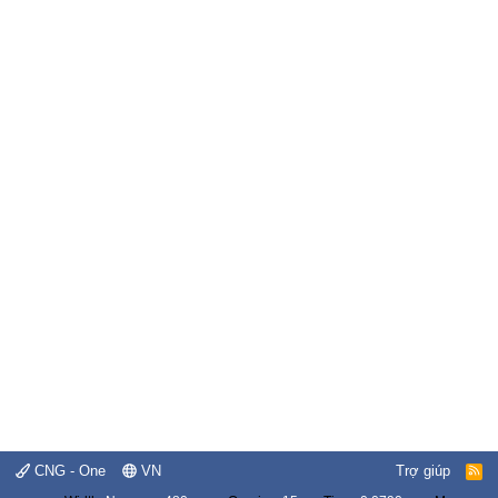
CNG - One
VN
Trợ giúp
R
S