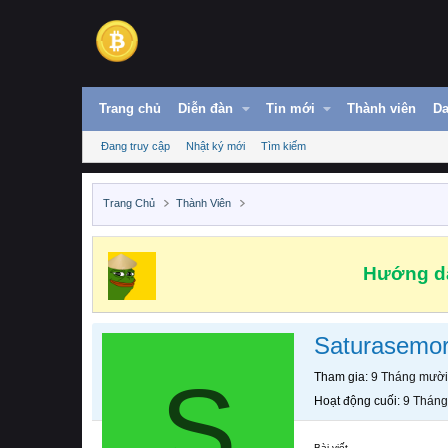
Trang chủ
Diễn đàn
Tin mới
Thành viên
Da
Đang truy cập
Nhật ký mới
Tìm kiếm
Trang Chủ
Thành Viên
Hướng dẫ
Saturasemor
S
Tham gia
9 Tháng mười
Hoạt động cuối
9 Tháng
Bài viết