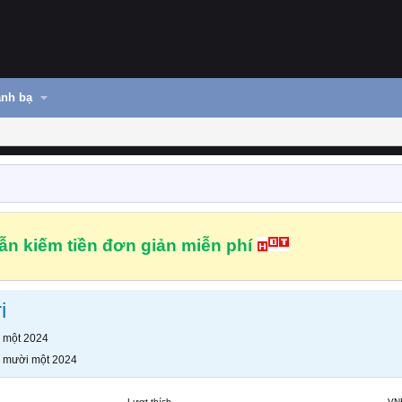
nh bạ
n kiếm tiền đơn giản miễn phí
i
 một 2024
 mười một 2024
Lượt thích
VN