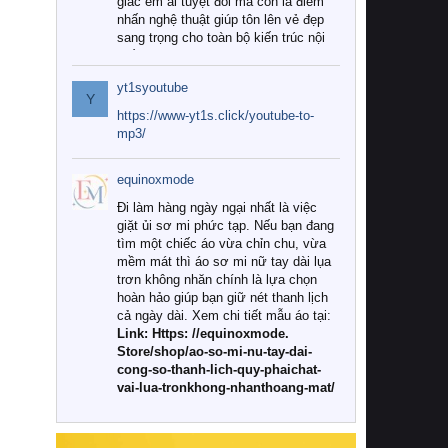
giác êm ái tuyệt đối mà còn là điểm
nhấn nghệ thuật giúp tôn lên vẻ đẹp
sang trọng cho toàn bộ kiến trúc nội
thất.
yt1syoutube
Tuy nhiên, giữa thị trường đa dạng
Y
với vô vàn thương hiệu và mẫu mã
https://www-yt1s.click/youtube-to-
như hiện nay, làm thế nào để chọn
mp3/
được những bộ chăn ga gối đệm cao
cấp thực sự chất lượng, phù hợp với
equinoxmode
khí hậu và nhu cầu sử dụng của gia
đình? Hãy cùng chúng tôi đi tìm lời
Đi làm hàng ngày ngại nhất là việc
giải đáp chi tiết qua bài viết dưới đây.
giặt ủi sơ mi phức tạp. Nếu bạn đang
tìm một chiếc áo vừa chỉn chu, vừa
1. Tại sao các gia đình hiện đại lại ưa
mềm mát thì áo sơ mi nữ tay dài lụa
chuộng chăn ga gối đệm cao cấp?
trơn không nhăn chính là lựa chọn
hoàn hảo giúp bạn giữ nét thanh lịch
Khác với các dòng sản phẩm thông
cả ngày dài. Xem chi tiết mẫu áo tại:
thường, những bộ chăn ga gối đệm
Link: Https: //equinoxmode.
cao cấp trải qua quy trình sản xuất
Store/shop/ao-so-mi-nu-tay-dai-
nghiêm ngặt từ khâu chọn lọc nguyên
cong-so-thanh-lich-quy-phaichat-
liệu tự nhiên đến công nghệ dệt
vai-lua-tronkhong-nhanthoang-mat/
nhuộm hiện đại không chứa hóa chất
độc hại. Khi sử dụng dòng sản phẩm
này, bạn sẽ cảm nhận rõ rệt sự khác