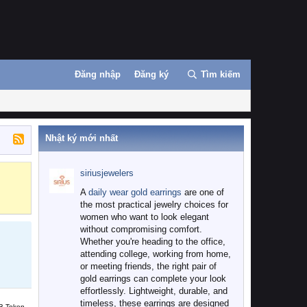
Đăng nhập
Đăng ký
Tìm kiếm
Nhật ký mới nhất
siriusjewelers
Binance
MEXC
A
daily wear gold earrings
are one of
the most practical jewelry choices for
women who want to look elegant
without compromising comfort.
Whether you're heading to the office,
attending college, working from home,
or meeting friends, the right pair of
gold earrings can complete your look
effortlessly. Lightweight, durable, and
timeless, these earrings are designed
B Token