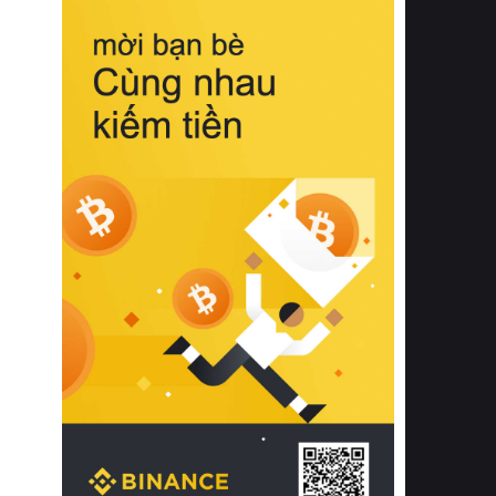
biệt từ bề mặt vải mềm mịn, khả năng
thoáng khí tuyệt vời cho đến độ đàn
hồi chuẩn xác của phần đệm nâng đỡ
cột sống.
Bên cạnh đó, việc lựa chọn các dòng
sản phẩm đạt chuẩn chất lượng quốc
tế còn giúp ngăn ngừa tình trạng kích
ứng da, hạn chế sự phát triển của vi
khuẩn và nấm mốc trong điều kiện
thời tiết nóng ẩm. Bạn có thể tìm hiểu
thêm các nghiên cứu khoa học về tác
động của giấc ngủ và môi trường
phòng ngủ đối với sức khỏe con
người tại Sleep Foundation (External
Link) để có cái nhìn toàn diện hơn.
2. Các tiêu chí vàng khi lựa chọn
chăn ga gối đệm cao cấp cho phòng
ngủ
Để sở hữu một bộ chăn ga gối đệm
cao cấp hoàn hảo cả về thẩm mỹ lẫn
công năng, người tiêu dùng cần cân
nhắc kỹ lưỡng các tiêu chí quan trọng