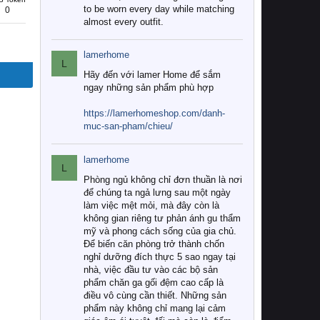
to be worn every day while matching
0
almost every outfit.
lamerhome
L
Hãy đến với lamer Home để sắm
ngay những sản phẩm phù hợp
https://lamerhomeshop.com/danh-
muc-san-pham/chieu/
lamerhome
L
Phòng ngủ không chỉ đơn thuần là nơi
để chúng ta ngả lưng sau một ngày
làm việc mệt mỏi, mà đây còn là
không gian riêng tư phản ánh gu thẩm
mỹ và phong cách sống của gia chủ.
Để biến căn phòng trở thành chốn
nghỉ dưỡng đích thực 5 sao ngay tại
nhà, việc đầu tư vào các bộ sản
phẩm chăn ga gối đệm cao cấp là
điều vô cùng cần thiết. Những sản
phẩm này không chỉ mang lại cảm