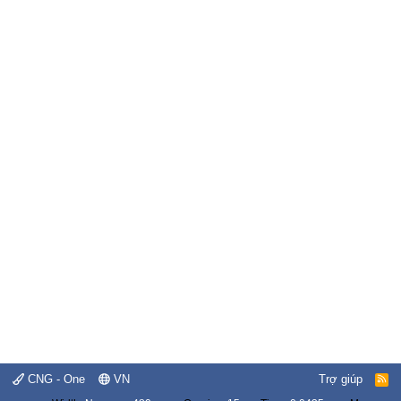
CNG - One
VN
Trợ giúp
R
S