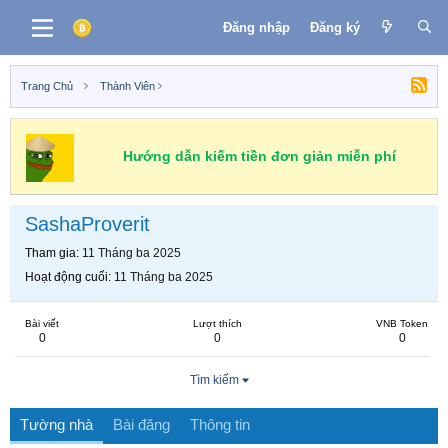
Đăng nhập
Đăng ký
Trang Chủ
Thành Viên
Hướng dẫn kiếm tiền đơn giản miễn phí
SashaProverit
Tham gia
11 Tháng ba 2025
Hoạt động cuối
11 Tháng ba 2025
Bài viết
Lượt thích
VNB Token
0
0
0
Tìm kiếm
Tường nhà
Bài đăng
Thông tin