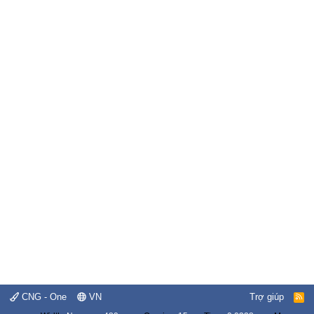
CNG - One
VN
Trợ giúp
R
S