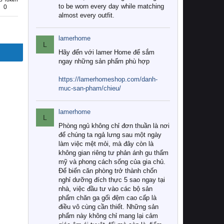
to be worn every day while matching
0
almost every outfit.
lamerhome
L
Hãy đến với lamer Home để sắm
ngay những sản phẩm phù hợp
https://lamerhomeshop.com/danh-
muc-san-pham/chieu/
lamerhome
L
Phòng ngủ không chỉ đơn thuần là nơi
để chúng ta ngả lưng sau một ngày
làm việc mệt mỏi, mà đây còn là
không gian riêng tư phản ánh gu thẩm
mỹ và phong cách sống của gia chủ.
Để biến căn phòng trở thành chốn
nghỉ dưỡng đích thực 5 sao ngay tại
nhà, việc đầu tư vào các bộ sản
phẩm chăn ga gối đệm cao cấp là
điều vô cùng cần thiết. Những sản
phẩm này không chỉ mang lại cảm