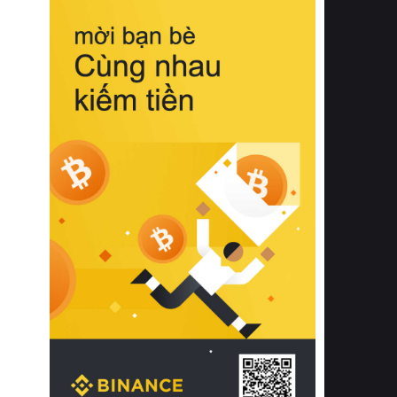
biệt từ bề mặt vải mềm mịn, khả năng
thoáng khí tuyệt vời cho đến độ đàn
hồi chuẩn xác của phần đệm nâng đỡ
cột sống.
Bên cạnh đó, việc lựa chọn các dòng
sản phẩm đạt chuẩn chất lượng quốc
tế còn giúp ngăn ngừa tình trạng kích
ứng da, hạn chế sự phát triển của vi
khuẩn và nấm mốc trong điều kiện
thời tiết nóng ẩm. Bạn có thể tìm hiểu
thêm các nghiên cứu khoa học về tác
động của giấc ngủ và môi trường
phòng ngủ đối với sức khỏe con
người tại Sleep Foundation (External
Link) để có cái nhìn toàn diện hơn.
2. Các tiêu chí vàng khi lựa chọn
chăn ga gối đệm cao cấp cho phòng
ngủ
Để sở hữu một bộ chăn ga gối đệm
cao cấp hoàn hảo cả về thẩm mỹ lẫn
công năng, người tiêu dùng cần cân
nhắc kỹ lưỡng các tiêu chí quan trọng