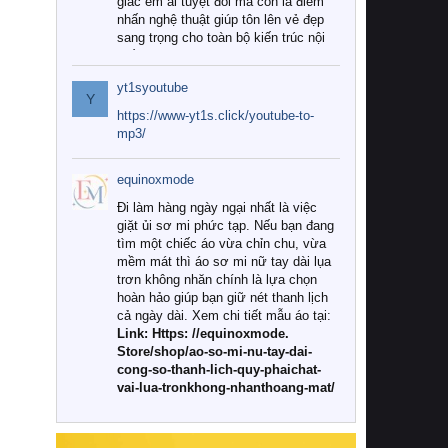
giác êm ái tuyệt đối mà còn là điểm
nhấn nghệ thuật giúp tôn lên vẻ đẹp
sang trọng cho toàn bộ kiến trúc nội
thất.
yt1syoutube
Tuy nhiên, giữa thị trường đa dạng
Y
với vô vàn thương hiệu và mẫu mã
https://www-yt1s.click/youtube-to-
như hiện nay, làm thế nào để chọn
mp3/
được những bộ chăn ga gối đệm cao
cấp thực sự chất lượng, phù hợp với
equinoxmode
khí hậu và nhu cầu sử dụng của gia
đình? Hãy cùng chúng tôi đi tìm lời
Đi làm hàng ngày ngại nhất là việc
giải đáp chi tiết qua bài viết dưới đây.
giặt ủi sơ mi phức tạp. Nếu bạn đang
tìm một chiếc áo vừa chỉn chu, vừa
1. Tại sao các gia đình hiện đại lại ưa
mềm mát thì áo sơ mi nữ tay dài lụa
chuộng chăn ga gối đệm cao cấp?
trơn không nhăn chính là lựa chọn
hoàn hảo giúp bạn giữ nét thanh lịch
Khác với các dòng sản phẩm thông
cả ngày dài. Xem chi tiết mẫu áo tại:
thường, những bộ chăn ga gối đệm
Link: Https: //equinoxmode.
cao cấp trải qua quy trình sản xuất
Store/shop/ao-so-mi-nu-tay-dai-
nghiêm ngặt từ khâu chọn lọc nguyên
cong-so-thanh-lich-quy-phaichat-
liệu tự nhiên đến công nghệ dệt
vai-lua-tronkhong-nhanthoang-mat/
nhuộm hiện đại không chứa hóa chất
độc hại. Khi sử dụng dòng sản phẩm
này, bạn sẽ cảm nhận rõ rệt sự khác