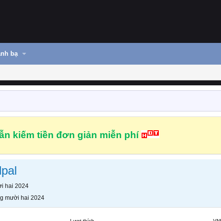
nh bạ
n kiếm tiền đơn giản miễn phí
pal
i hai 2024
g mười hai 2024
Lượt thích
VN