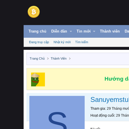
Trang chủ
Diễn đàn
Tin mới
Thành viên
Da
Đang truy cập
Nhật ký mới
Tìm kiếm
Trang Chủ
Thành Viên
Hướng dẫ
Sanuyemstul
S
Tham gia
29 Tháng mườ
Hoạt động cuối
29 Thán
Bài viết