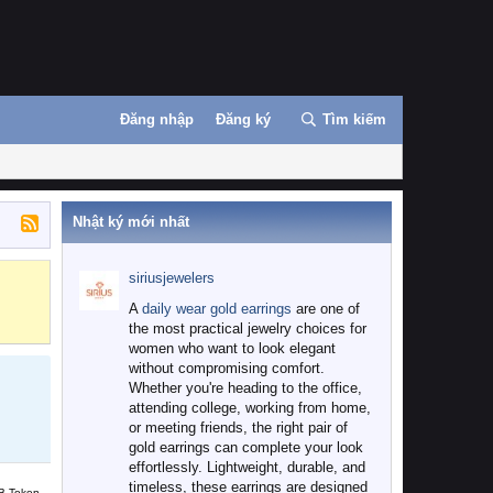
Đăng nhập
Đăng ký
Tìm kiếm
Nhật ký mới nhất
siriusjewelers
Binance
MEXC
A
daily wear gold earrings
are one of
the most practical jewelry choices for
women who want to look elegant
without compromising comfort.
Whether you're heading to the office,
attending college, working from home,
or meeting friends, the right pair of
gold earrings can complete your look
effortlessly. Lightweight, durable, and
timeless, these earrings are designed
B Token