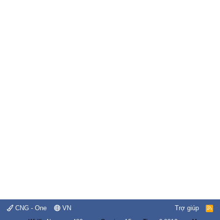
CNG - One
VN
Trợ giúp
R
S