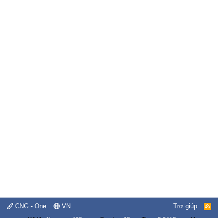
CNG - One
VN
Trợ giúp
R
S