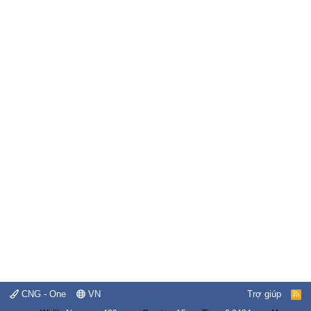
CNG - One
VN
Trợ giúp
R
S