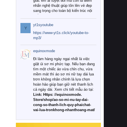
giác êm ái tuyệt đối mà còn là điểm
nhấn nghệ thuật giúp tôn lên vẻ đẹp
sang trọng cho toàn bộ kiến trúc nội
thất.
yt1syoutube
Tuy nhiên, giữa thị trường đa dạng
Y
với vô vàn thương hiệu và mẫu mã
https://www-yt1s.click/youtube-to-
như hiện nay, làm thế nào để chọn
mp3/
được những bộ chăn ga gối đệm cao
cấp thực sự chất lượng, phù hợp với
equinoxmode
khí hậu và nhu cầu sử dụng của gia
đình? Hãy cùng chúng tôi đi tìm lời
Đi làm hàng ngày ngại nhất là việc
giải đáp chi tiết qua bài viết dưới đây.
giặt ủi sơ mi phức tạp. Nếu bạn đang
tìm một chiếc áo vừa chỉn chu, vừa
1. Tại sao các gia đình hiện đại lại ưa
mềm mát thì áo sơ mi nữ tay dài lụa
chuộng chăn ga gối đệm cao cấp?
trơn không nhăn chính là lựa chọn
hoàn hảo giúp bạn giữ nét thanh lịch
Khác với các dòng sản phẩm thông
cả ngày dài. Xem chi tiết mẫu áo tại:
thường, những bộ chăn ga gối đệm
Link: Https: //equinoxmode.
cao cấp trải qua quy trình sản xuất
Store/shop/ao-so-mi-nu-tay-dai-
nghiêm ngặt từ khâu chọn lọc nguyên
cong-so-thanh-lich-quy-phaichat-
liệu tự nhiên đến công nghệ dệt
vai-lua-tronkhong-nhanthoang-mat/
nhuộm hiện đại không chứa hóa chất
độc hại. Khi sử dụng dòng sản phẩm
này, bạn sẽ cảm nhận rõ rệt sự khác