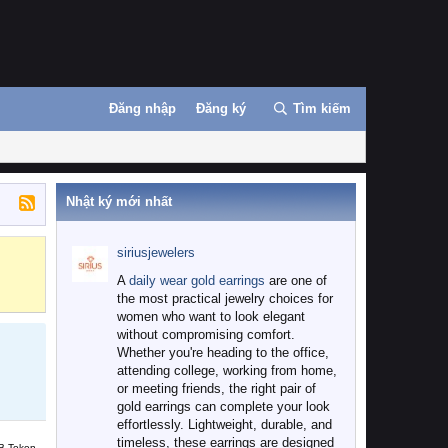
Đăng nhập
Đăng ký
Tìm kiếm
Nhật ký mới nhất
siriusjewelers
Binance
MEXC
A
daily wear gold earrings
are one of
the most practical jewelry choices for
women who want to look elegant
without compromising comfort.
Whether you're heading to the office,
attending college, working from home,
or meeting friends, the right pair of
gold earrings can complete your look
effortlessly. Lightweight, durable, and
timeless, these earrings are designed
B Token