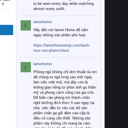
to be worn every day while matching
0
almost every outfit.
lamerhome
L
Hãy đến với lamer Home để sắm
ngay những sản phẩm phù hợp
https://lamerhomeshop.com/danh-
muc-san-pham/chieu/
lamerhome
L
Phòng ngủ không chỉ đơn thuần là nơi
để chúng ta ngả lưng sau một ngày
làm việc mệt mỏi, mà đây còn là
không gian riêng tư phản ánh gu thẩm
mỹ và phong cách sống của gia chủ.
Để biến căn phòng trở thành chốn
nghỉ dưỡng đích thực 5 sao ngay tại
nhà, việc đầu tư vào các bộ sản
phẩm chăn ga gối đệm cao cấp là
điều vô cùng cần thiết. Những sản
phẩm này không chỉ mang lại cảm