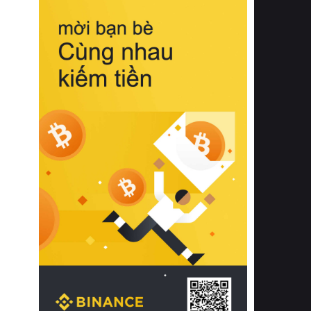
biệt từ bề mặt vải mềm mịn, khả năng
thoáng khí tuyệt vời cho đến độ đàn
hồi chuẩn xác của phần đệm nâng đỡ
cột sống.
Bên cạnh đó, việc lựa chọn các dòng
sản phẩm đạt chuẩn chất lượng quốc
tế còn giúp ngăn ngừa tình trạng kích
ứng da, hạn chế sự phát triển của vi
khuẩn và nấm mốc trong điều kiện
thời tiết nóng ẩm. Bạn có thể tìm hiểu
thêm các nghiên cứu khoa học về tác
động của giấc ngủ và môi trường
phòng ngủ đối với sức khỏe con
người tại Sleep Foundation (External
Link) để có cái nhìn toàn diện hơn.
2. Các tiêu chí vàng khi lựa chọn
chăn ga gối đệm cao cấp cho phòng
ngủ
Để sở hữu một bộ chăn ga gối đệm
cao cấp hoàn hảo cả về thẩm mỹ lẫn
công năng, người tiêu dùng cần cân
nhắc kỹ lưỡng các tiêu chí quan trọng