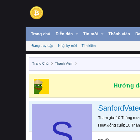
Trang chủ
Diễn đàn
Tin mới
Thành viên
Da
Đang truy cập
Nhật ký mới
Tìm kiếm
Trang Chủ
Thành Viên
Hướng dẫ
SanfordVat
S
Tham gia
10 Tháng mườ
Hoạt động cuối
10 Thán
Bài viết