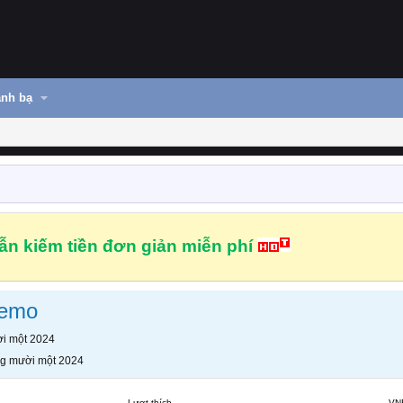
nh bạ
n kiếm tiền đơn giản miễn phí
eemo
i một 2024
g mười một 2024
Lượt thích
VN